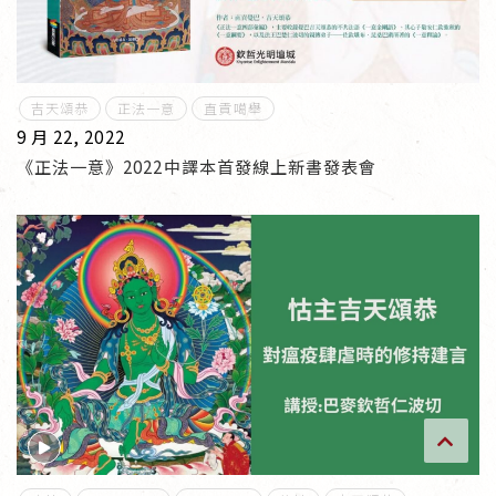
傳承上師授證
專書與譯著
吉天頌恭
正法一意
直貢噶舉
9 月 22, 2022
*巴麥寺與麥青寺的聯合聲明
《正法一意》2022中譯本首發線上新書發表會
尊貴上師珍寶開示
巴麥欽哲珍寶開示
前行開示文集
媒體影音集