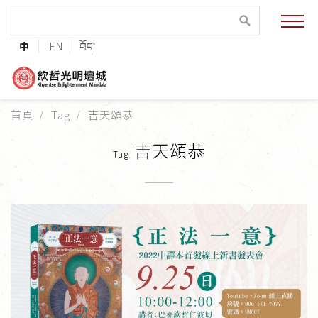
緣起與願景
中
EN
བོད་
法王與上師的祝福
聯絡資訊
首頁
Tag
吉天頌恭
護持協會
吉天頌恭
Tag
培植福田
加入志工
巴麥欽哲傳承
第三世巴麥欽哲仁波切