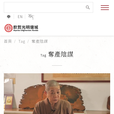
緣起與願景
中
EN
བོད་
法王與上師的祝福
聯絡資訊
首頁
Tag
奪產陰謀
護持協會
奪產陰謀
Tag
培植福田
加入志工
巴麥欽哲傳承
第三世巴麥欽哲仁波切