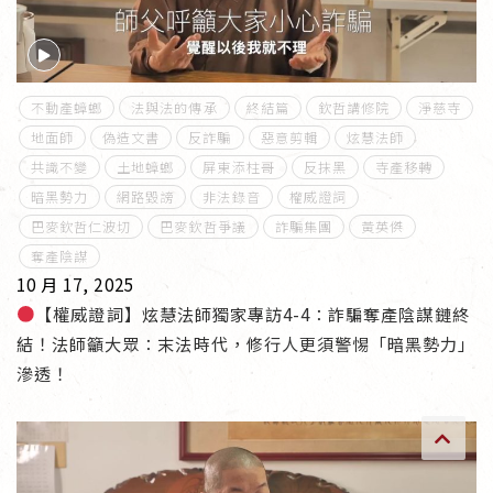
傳承上師授證
專書與譯著
不動產蟑螂
法與法的傳承
終結篇
欽哲講修院
淨慈寺
*巴麥寺與麥青寺的聯合聲明
地面師
偽造文書
反詐騙
惡意剪輯
炫慧法師
共識不變
土地蟑螂
屏東添柱哥
反抹黑
寺產移轉
暗黑勢力
網路毀謗
非法錄音
權威證詞
巴麥欽哲仁波切
巴麥欽哲爭議
詐騙集團
黃英傑
奪產陰謀
尊貴上師珍寶開示
10 月 17, 2025
【權威證詞】炫慧法師獨家專訪4-4：詐騙奪產陰謀鏈終
巴麥欽哲珍寶開示
結！法師籲大眾：末法時代，修行人更須警惕「暗黑勢力」
滲透！
前行開示文集
媒體影音集