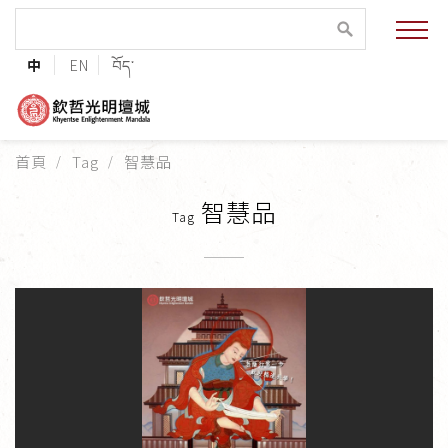
緣起與願景
中
EN
བོད་
法王與上師的祝福
聯絡資訊
首頁
Tag
智慧品
護持協會
智慧品
Tag
培植福田
加入志工
巴麥欽哲傳承
第三世巴麥欽哲仁波切