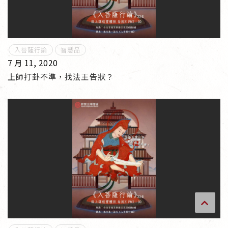
傳承上師授證
專書與譯著
入菩薩行論
智慧品
7 月 11, 2020
*巴麥寺與麥青寺的聯合聲明
上師打卦不準，找法王告狀？
尊貴上師珍寶開示
巴麥欽哲珍寶開示
前行開示文集
媒體影音集