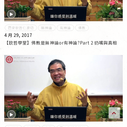
傳承上師授證
專書與譯著
巴麥欽哲仁波切
無神論
有神論
佛教
4 月 29, 2017
*巴麥寺與麥青寺的聯合聲明
【欽哲學堂】佛教是無神論or有神論?Part 2 奶嘴與真相
尊貴上師珍寶開示
巴麥欽哲珍寶開示
前行開示文集
媒體影音集