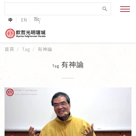
緣起與願景
中
EN
བོད་
法王與上師的祝福
聯絡資訊
首頁
Tag
有神論
護持協會
有神論
Tag
培植福田
加入志工
巴麥欽哲傳承
第三世巴麥欽哲仁波切