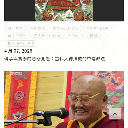
傳承上師授證
專書與譯著
佛法實修
中陰教法
雪謙冉江仁波切
策列那措讓卓
*巴麥寺與麥青寺的聯合聲明
無宗派運動
巴麥欽哲仁波切
大手印
大圓滿
朗欽加布仁波切
4 月 07, 2026
傳承與實修的慈悲見證：當代大德頂戴的中陰教法
尊貴上師珍寶開示
巴麥欽哲珍寶開示
前行開示文集
媒體影音集