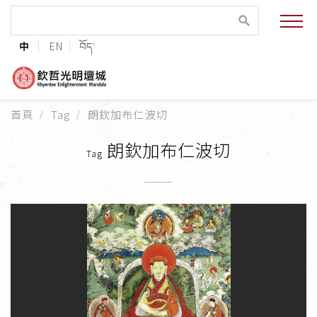
緣起與願景
中
EN
བོད་
法王與上師的祝福
聯絡資訊
首頁
Tag
朗欽加布仁波切
護持協會
朗欽加布仁波切
Tag
培植福田
加入志工
巴麥欽哲傳承
第三世巴麥欽哲仁波切