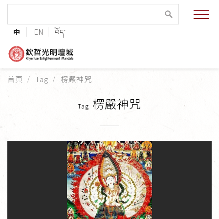
緣起與願景
中
EN
བོད་
法王與上師的祝福
聯絡資訊
首頁
Tag
楞嚴神咒
護持協會
楞嚴神咒
Tag
培植福田
加入志工
巴麥欽哲傳承
第三世巴麥欽哲仁波切