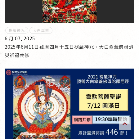
傳承上師授證
專書與譯著
楞嚴神咒
大白傘蓋
6 月 07, 2025
*巴麥寺與麥青寺的聯合聲明
2025年6月11日藏曆四月十五日楞嚴神咒·大白傘蓋佛母消
災祈福共修
尊貴上師珍寶開示
巴麥欽哲珍寶開示
前行開示文集
媒體影音集