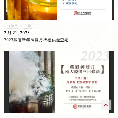
傳承上師授證
專書與譯著
神變月
供燈
2 月 21, 2023
*巴麥寺與麥青寺的聯合聲明
2023藏曆新年神變月祈福供燈登記
尊貴上師珍寶開示
巴麥欽哲珍寶開示
前行開示文集
媒體影音集