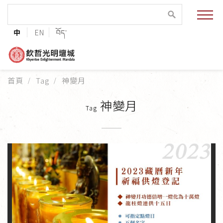
緣起與願景
中
EN
བོད་
法王與上師的祝福
聯絡資訊
首頁
Tag
神變月
護持協會
神變月
Tag
培植福田
加入志工
巴麥欽哲傳承
第三世巴麥欽哲仁波切