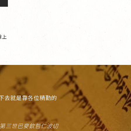
線上
下去就是靠各位精勤的
 第三世巴麥欽哲仁波切