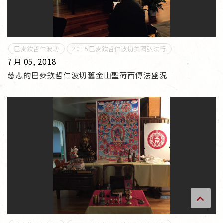
傳承上師授證
專書與譯著
巴麥欽哲仁波切
2015巴麥欽哲仁波切美國弘法行
7 月 05, 2018
*巴麥寺與麥青寺的聯合聲明
慈悲的巴麥欽哲仁波切舊金山聖荷西傳法盛況
尊貴上師珍寶開示
巴麥欽哲珍寶開示
前行開示文集
媒體影音集