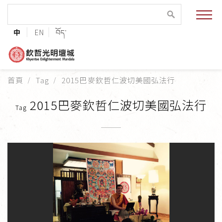
緣起與願景
中
EN
བོད་
法王與上師的祝福
聯絡資訊
首頁
Tag
2015巴麥欽哲仁波切美國弘法行
護持協會
2015巴麥欽哲仁波切美國弘法行
Tag
培植福田
加入志工
巴麥欽哲傳承
第三世巴麥欽哲仁波切