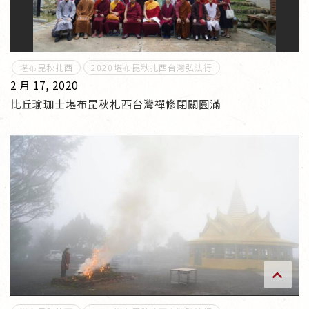
傳承上師授證
專書與譯著
堪布昆秋扎西
2020堪布昆秋扎西台灣弘法行
2 月 17, 2020
*巴麥寺與麥青寺的聯合聲明
比丘瑜珈士堪布昆秋札西台灣禪修閉關圓滿
尊貴上師珍寶開示
巴麥欽哲珍寶開示
前行開示文集
媒體影音集