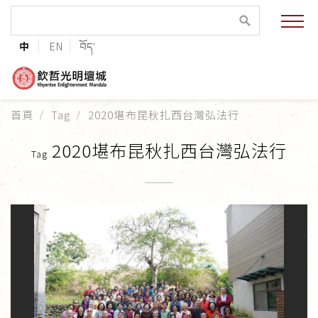
緣起與願景
中
EN
བོད་
法王與上師的祝福
聯絡資訊
首頁
Tag
2020堪布昆秋扎西台灣弘法行
護持協會
2020堪布昆秋扎西台灣弘法行
Tag
培植福田
加入志工
巴麥欽哲傳承
第三世巴麥欽哲仁波切