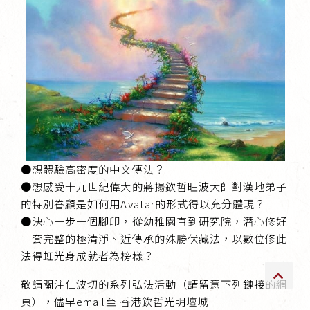
傳承上師授證
專書與譯著
*巴麥寺與麥青寺的聯合聲明
●想體驗高密度的中文傳法？
尊貴上師珍寶開示
●想感受十九世紀偉大的蔣揚欽哲旺波大師對漢地弟子
的特別眷顧是如何用Avatar的形式得以充分體現？
巴麥欽哲珍寶開示
●決心一步一個腳印，從幼稚園直到研究院，潛心修好
前行開示文集
一套完整的極清淨、近傳承的殊勝伏藏法，以數位修此
法得虹光身成就者為榜樣？
媒體影音集
敬請關注仁波切的系列弘法活動（請留意下列鏈接的網
頁），儘早email至 香港欽哲光明壇城