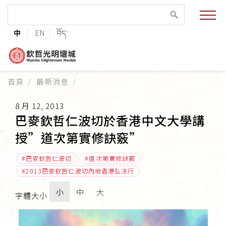
緣起與願景
中
EN
བོད་
法王與上師的祝福
聯絡資訊
首頁
最新消息
護持協會
8 月 12, 2013
培植福田
巴麥欽哲仁波切於香港中文大學講
授”道次第實修訣竅”
加入志工
巴麥欽哲仁波切
道次第實修訣竅
2013巴麥欽哲仁波切內地香港弘法行
小
中
大
字體大小
巴麥欽哲傳承
第三世巴麥欽哲仁波切