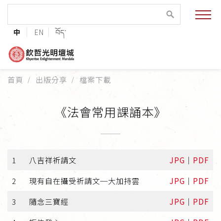
緣起與願景
中
EN
བོད་
法王與上師的祝福
聯絡資訊
首頁
出版分享
檔案下載
護持協會
《法會常用課誦本》
培植福田
加入志工
1
八吉祥祈請文
JPG
｜
PDF
2
現有自在攝受祈請文─大加持雲
JPG
｜
PDF
巴麥欽哲傳承
3
隨念三寶經
JPG
｜
PDF
第三世巴麥欽哲仁波切