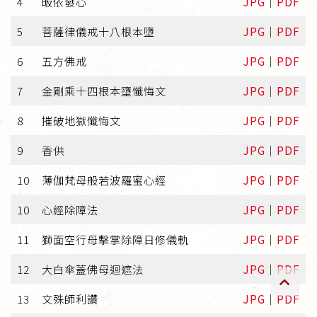
4
皈依發心
JPG
｜
PDF
傳承上師授證
5
菩薩律儀戒十八根本墮
JPG
｜
PDF
專書與譯著
6
五方佛戒
JPG
｜
PDF
*巴麥寺與麥青寺的聯合聲明
7
金剛乘十四根本墮懺悔文
JPG
｜
PDF
8
摧破地獄懺悔文
JPG
｜
PDF
9
香供
JPG
｜
PDF
10
薄伽梵母般若波羅蜜心經
JPG
｜
PDF
尊貴上師珍寶開示
10
心經除障法
JPG
｜
PDF
巴麥欽哲珍寶開示
11
獅面空行母擊掌除障日修儀軌
JPG
｜
PDF
前行開示文集
12
大白傘蓋佛母迴遮法
JPG
｜
PDF
媒體影音集
13
文殊師利讚
JPG
｜
PDF