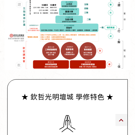
傳承上師授證
專書與譯著
*巴麥寺與麥青寺的聯合聲明
尊貴上師珍寶開示
巴麥欽哲珍寶開示
★ 欽哲光明壇城 學修特色 ★
前行開示文集
媒體影音集