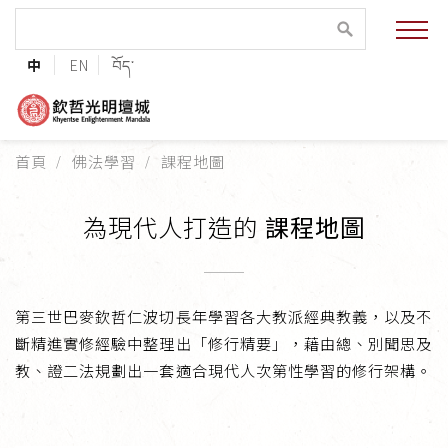
緣起與願景
中
EN
བོད་
法王與上師的祝福
聯絡資訊
首頁
佛法學習
課程地圖
護持協會
為現代人打造的
課程地圖
培植福田
加入志工
第三世巴麥欽哲仁波切長年學習各大教派經典教義，以及不
斷精進實修經驗中整理出「修行精要」，藉由總、別聞思及
教、證二法規劃出一套適合現代人次第性學習的修行架構。
巴麥欽哲傳承
第三世巴麥欽哲仁波切