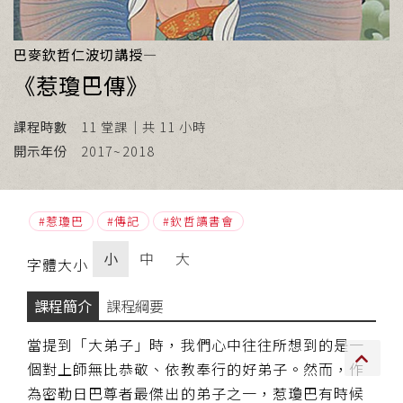
傳承上師授證
巴麥欽哲仁波切講授—
專書與譯著
《惹瓊巴傳》
*巴麥寺與麥青寺的聯合聲明
課程時數
11 堂課｜共 11 小時
開示年份
2017~2018
惹瓊巴
傳記
欽哲讀書會
尊貴上師珍寶開示
小
中
大
字體大小
巴麥欽哲珍寶開示
課程簡介
課程綱要
前行開示文集
當提到「大弟子」時，我們心中往往所想到的是一
媒體影音集
個對上師無比恭敬、依教奉行的好弟子。然而，作
為密勒日巴尊者最傑出的弟子之一，惹瓊巴有時候