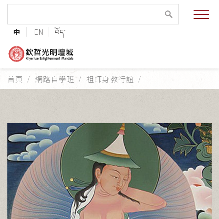
緣起與願景
中
EN
བོད་
法王與上師的祝福
聯絡資訊
首頁
網路自學班
祖師身教行誼
護持協會
培植福田
加入志工
巴麥欽哲傳承
第三世巴麥欽哲仁波切