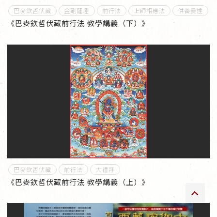
巴麥欽哲伏藏
金剛薩埵
前行法
上師相應法
供養曼達
傳承上師授證
《巴麥欽哲伏藏前行法 教學講義（下）》
專書與譯著
*巴麥寺與麥青寺的聯合聲明
尊貴上師珍寶開示
巴麥欽哲珍寶開示
前行開示文集
巴麥欽哲伏藏
前行法
大禮拜
《巴麥欽哲伏藏前行法 教學講義（上）》
媒體影音集