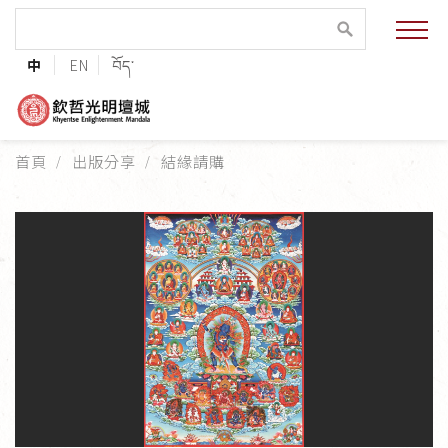
緣起與願景
中
EN
བོད་
法王與上師的祝福
聯絡資訊
首頁
出版分享
結緣請購
護持協會
培植福田
加入志工
巴麥欽哲傳承
第三世巴麥欽哲仁波切