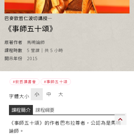
傳承上師授證
巴麥欽哲仁波切講授—
專書與譯著
《事師五十頌》
*巴麥寺與麥青寺的聯合聲明
原著作者
馬鳴論師
課程時數
5 堂課｜共 5 小時
開示年份
2015
尊貴上師珍寶開示
欽哲讀書會
事師五十頌
巴麥欽哲珍寶開示
小
中
大
字體大小
前行開示文集
課程簡介
課程綱要
媒體影音集
《事師五十頌》的作者巴布拉尊者，公認為是馬鳴
論師。