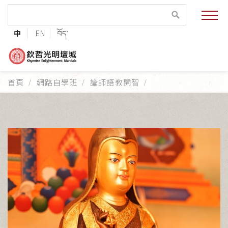
緣起與願景
中
EN
བོད་
法王與上師的祝福
聯絡資訊
首頁
網路自學班
論師語教開智
護持協會
培植福田
加入志工
巴麥欽哲傳承
第三世巴麥欽哲仁波切