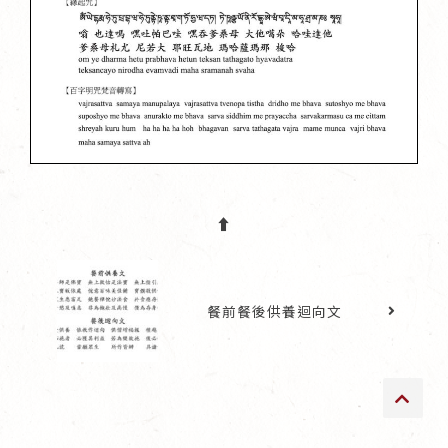
傳承上師授證
專書與譯著
*巴麥寺與麥青寺的聯合聲明
⬆︎
尊貴上師珍寶開示
巴麥欽哲珍寶開示
餐前餐後供養迴向文
前行開示文集
媒體影音集