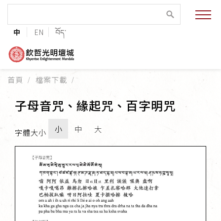
緣起與願景
中
EN
བོད་
法王與上師的祝福
聯絡資訊
首頁
檔案下載
護持協會
子母音咒、緣起咒、百字明咒
培植福田
小
中
大
字體大小
加入志工
巴麥欽哲傳承
第三世巴麥欽哲仁波切