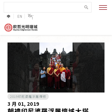
緣起與願景
中
EN
བོད་
法王與上師的祝福
聯絡資訊
護持協會
培植福田
加入志工
2019印尼婆羅浮屠禪修
巴麥欽哲傳承
3 月 01, 2019
朝禮印尼婆羅浮屠壇城大塔
第三世巴麥欽哲仁波切