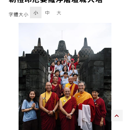
傳承上師授證
小
中
大
字體大小
專書與譯著
*巴麥寺與麥青寺的聯合聲明
尊貴上師珍寶開示
巴麥欽哲珍寶開示
前行開示文集
媒體影音集