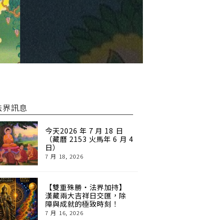
法界訊息
今天2026 年 7 月 18 日
（藏曆 2153 火馬年 6 月 4
日）
7 月 18, 2026
【雙重殊勝・法界加持】
漢藏兩大吉祥日交匯，除
障與成就的極致時刻！
7 月 16, 2026