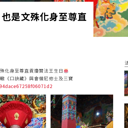
，也是文殊化身至尊直
文殊化身至尊直貢瓊贊法王生日
車轍《口訣藏》與會僧尼修士及三寶
294dace67258f06071d2