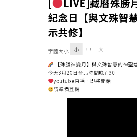
[
LIVE]藏曆殊
紀念日【與文殊智慧
示共修】
小
中
大
字體大小
【殊勝神變月】與文殊智慧的神聖連
今天3月20日台北時間晚7:30
youtube直播．即將開始
請準備登機