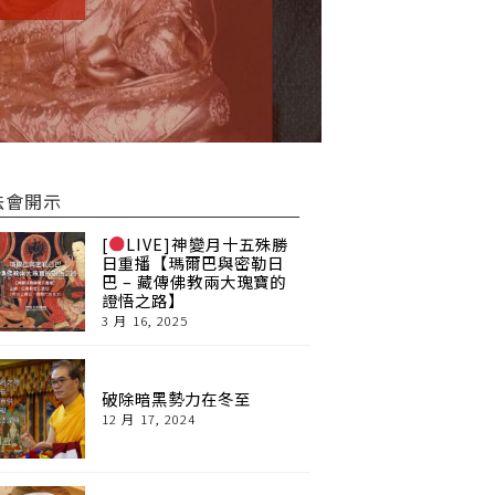
法會開示
[
LIVE]神變月十五殊勝
日重播【瑪爾巴與密勒日
巴 – 藏傳佛教兩大瑰寶的
證悟之路】
3 月 16, 2025
破除暗黑勢力在冬至
12 月 17, 2024