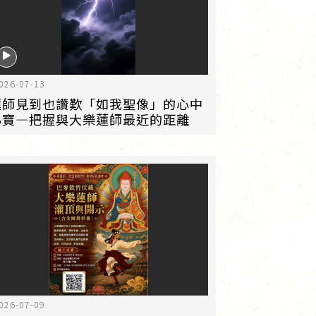
026-07-13
蓮師見到也讚歎「如我聖像」的心中
心寶—把握與大樂蓮師最近的距離
026-07-09