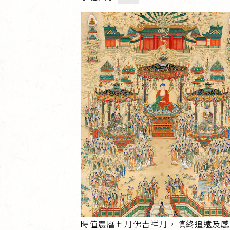
時值農曆七月佛吉祥月，慎終追遠及感