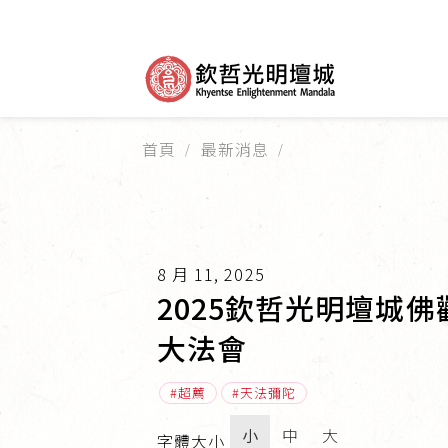
首頁
最新消息
8 月 11, 2025
2025欽哲光明壇城
大法會
超薦
天法彌陀
小
中
大
字體大小