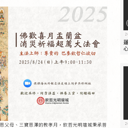
2
2
恩父母、三寶恩澤的教孝月，欽哲光明壇城秉承菩