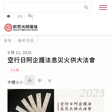
緣起與願景
中
EN
བོད་
法王與上師的祝福
聯絡資訊
首頁
最新消息
護持協會
9 月 11, 2025
培植福田
空行日阿企護法息災火供大法會
加入志工
火供
小
中
大
字體大小
巴麥欽哲傳承
第三世巴麥欽哲仁波切