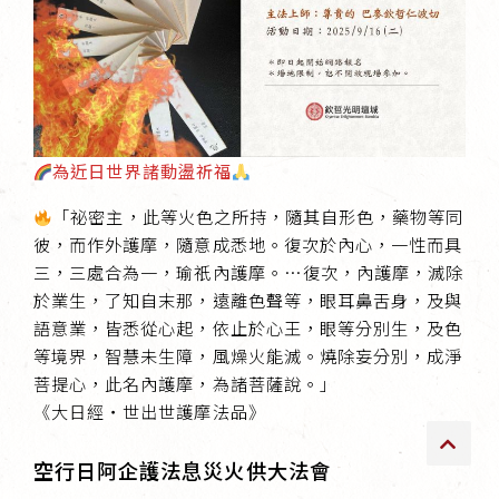
傳承上師授證
專書與譯著
*巴麥寺與麥青寺的聯合聲明
為近日世界諸動盪祈福
「祕密主，此等火色之所持，隨其自形色，藥物等同
彼，而作外護摩，隨意成悉地。復次於內心，一性而具
三，三處合為一，瑜祇內護摩。…復次，內護摩，滅除
尊貴上師珍寶開示
於業生，了知自末那，遠離色聲等，眼耳鼻舌身，及與
語意業，皆悉從心起，依止於心王，眼等分別生，及色
巴麥欽哲珍寶開示
等境界，智慧未生障，風燥火能滅。燒除妄分別，成淨
前行開示文集
菩提心，此名內護摩，為諸菩薩說。」
《大日經‧世出世護摩法品》
媒體影音集
空行日阿企護法息災火供大法會