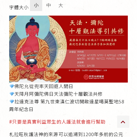
小
中
大
字體大小
傳承上師授證
專書與譯著
*巴麥寺與麥青寺的聯合聲明
尊貴上師珍寶開示
佛陀允從兜率天回返人間日
巴麥欽哲珍寶開示
天降月阿彌陀佛日天法彌陀十層觀法共修
拉達克法尊 第九世東滇仁波切開啟達星噶莫聖地58
前行開示文集
周年紀念日
媒體影音集
#只要是真實利益眾生的人護法就會進行幫助
札拉旺秋護法神的來源可以追溯到1200年多前的公元