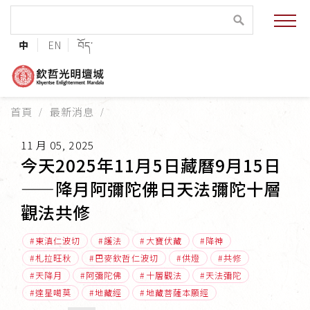
緣起與願景
中
EN
བོད་
法王與上師的祝福
聯絡資訊
首頁
最新消息
護持協會
11 月 05, 2025
培植福田
今天2025年11月5日藏曆9月15日
——降月阿彌陀佛日天法彌陀十層
加入志工
觀法共修
東滇仁波切
護法
大寶伏藏
降神
札拉旺秋
巴麥欽哲仁波切
供燈
共修
巴麥欽哲傳承
天降月
阿彌陀佛
十層觀法
天法彌陀
達星噶莫
地藏經
地藏菩薩本願經
第三世巴麥欽哲仁波切