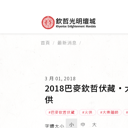
首頁
最新消息
3 月 01, 2018
2018巴麥欽哲伏藏
供
巴麥欽哲伏藏
火供
大樂蓮師
小
中
大
字體大小