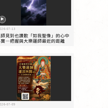
026-07-13
蓮師見到也讚歎「如我聖像」的心中
心寶—把握與大樂蓮師最近的距離
026-07-09