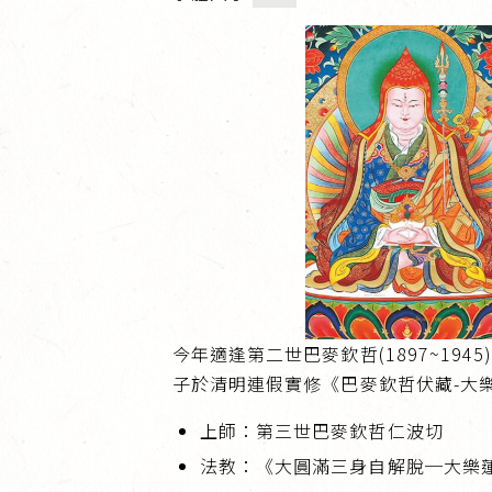
今年適逢第二世巴麥欽哲(1897~194
子於清明連假實修《巴麥欽哲伏藏-大
上師：第三世巴麥欽哲仁波切
法教：《大圓滿三身自解脫─大樂