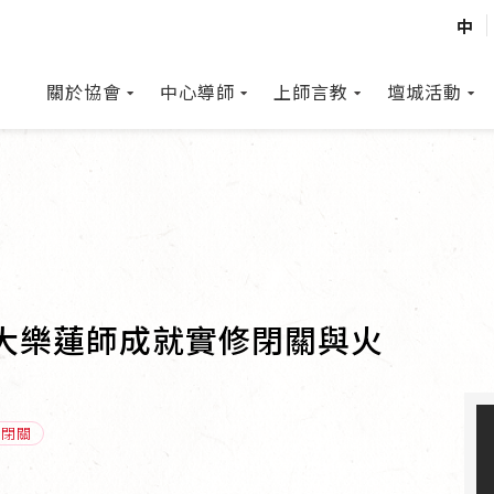
中
關於協會
中心導師
上師言教
壇城活動
•大樂蓮師成就實修閉關與火
閉關