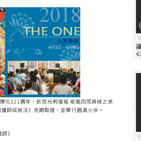
2
5)應化121週年，欽哲光明壇城 敬邀四眾具緣之弟
樂蓮師成就法》克期取證，並舉行圓滿火供。
蓮師》
2