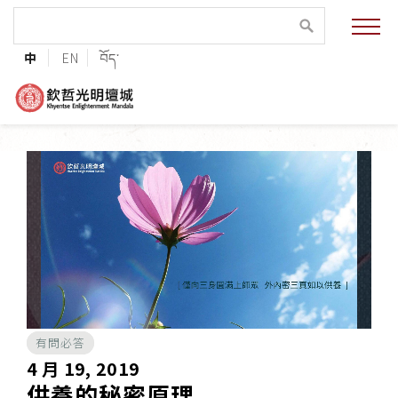
緣起與願景
中
EN
བོད་
法王與上師的祝福
聯絡資訊
護持協會
培植福田
加入志工
有問必答
巴麥欽哲傳承
4 月 19, 2019
供養的秘密原理
第三世巴麥欽哲仁波切