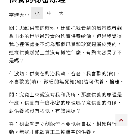
傳承上師授證
小
中
大
字體大小
專書與譯著
問：思維供養的時候，比如把我看到的風景或者觀
想出來的世界最珍貴的珍寶供養給佛，但是我覺得
*巴麥寺與麥青寺的聯合聲明
我心裡深處並不認為那個風景和珍寶是屬於我的。
這樣供養感覺上並沒有犧牲什麼，有點太容易了不
是嗎？
仁波切：供養在對治我執、吝嗇。我喜歡的(貪)、
尊貴上師珍寶開示
不喜歡的(嗔)、微細的無覺知(癡)皆可供養、捨離。
巴麥欽哲珍寶開示
問：究竟上來說沒有我和我所，那麼供養的原理是
什麼，供養有什麼秘密的原理嗎？意供養的時候，
前行開示文集
對供養物沒有我執，有效果嗎？
媒體影音集
答：秘密就是立刻練習不要執著自我、對象與行
動。無我才能談真正三輪體空的供養。