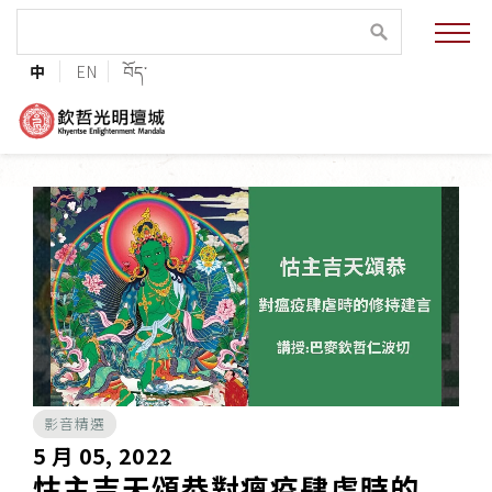
緣起與願景
中
EN
བོད་
法王與上師的祝福
聯絡資訊
護持協會
培植福田
加入志工
影音精選
巴麥欽哲傳承
5 月 05, 2022
怙主吉天頌恭對瘟疫肆虐時的
第三世巴麥欽哲仁波切