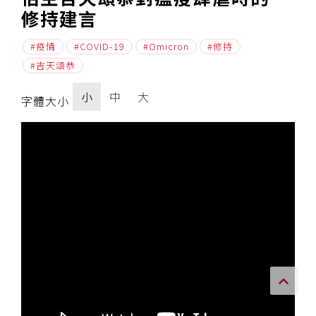
修持建言
傳承上師授證
疫情
COVID-19
Omicron
修持
專書與譯著
吉天頌恭
*巴麥寺與麥青寺的聯合聲明
小
中
大
字體大小
尊貴上師珍寶開示
巴麥欽哲珍寶開示
前行開示文集
媒體影音集