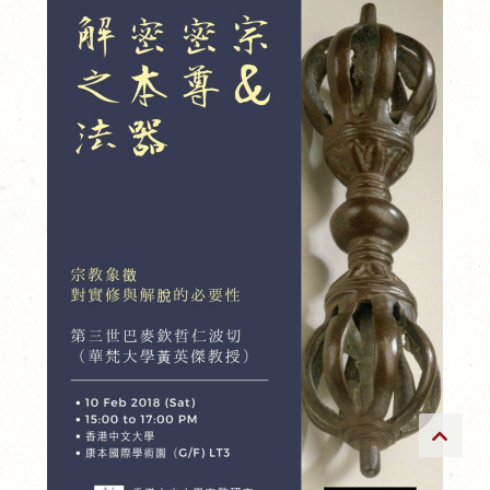
傳承上師授證
專書與譯著
*巴麥寺與麥青寺的聯合聲明
尊貴上師珍寶開示
巴麥欽哲珍寶開示
前行開示文集
媒體影音集