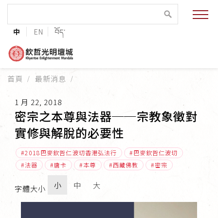
緣起與願景
中
EN
བོད་
法王與上師的祝福
聯絡資訊
首頁
最新消息
護持協會
1 月 22, 2018
培植福田
密宗之本尊與法器──宗教象徵對
實修與解脫的必要性
加入志工
2018巴麥欽哲仁波切香港弘法行
巴麥欽哲仁波切
法器
唐卡
本尊
西藏佛教
密宗
小
中
大
字體大小
巴麥欽哲傳承
第三世巴麥欽哲仁波切