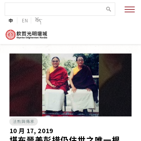
緣起與願景
中
EN
བོད་
法王與上師的祝福
聯絡資訊
護持協會
培植福田
加入志工
法教與傳承
巴麥欽哲傳承
10 月 17, 2019
堪布晉美彭措仍住世之唯一根
第三世巴麥欽哲仁波切