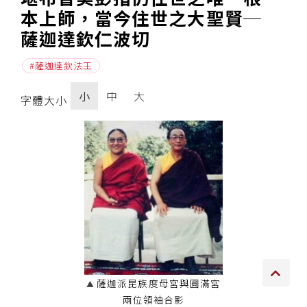
本上師，當今住世之大聖賢─
傳承上師授證
薩迦達欽仁波切
專書與譯著
薩迦達欽法王
*巴麥寺與麥青寺的聯合聲明
小
中
大
字體大小
尊貴上師珍寶開示
巴麥欽哲珍寶開示
前行開示文集
媒體影音集
薩迦派昆族度母宮與圓滿宮
兩位領袖合影