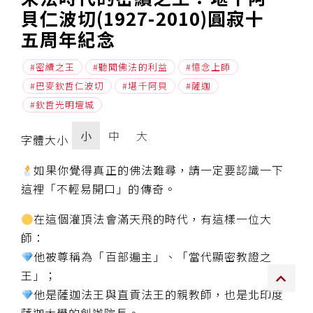
貝仁波切(1927-2010)圓寂十
傳承上師授證
五周年紀念
專書與譯著
密續之王
聽聞佛法的利益
憶念上師
巴麥欽哲仁波切
堪千阿貝
薩迦
*巴麥寺與麥青寺的聯合聲明
欽哲光明壇城
小
中
大
字體大小
如果你覺得真正的佛法難尋，請一定要認識一下
尊貴上師珍寶開示
這裡「不輕易開口」的傳奇。
巴麥欽哲珍寶開示
在這個灌頂法會滿天飛的時代，有這樣一位大
師：
前行開示文集
他被尊稱為「百部遍主」、「當代顯密教證之
媒體影音集
王」；
他是薩迦法王與直貢法王的親教師，也是北印度