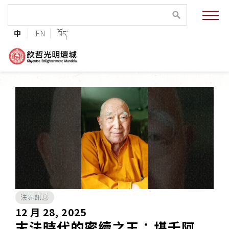
緣起與願景
中
EN
བོད་
法王與上師的祝福
聯絡資訊
護持協會
培植福田
加入志工
法界訊息
巴麥欽哲傳承
12 月 28, 2025
末法時代的密續之王：堪千阿
第三世巴麥欽哲仁波切