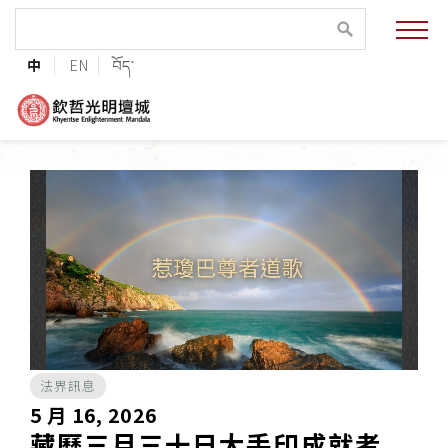
緣起與願景
中
EN
བོད་
法王與上師的祝福
聯絡資訊
護持協會
培植福田
加入志工
法界訊息
巴麥欽哲傳承
5 月 16, 2026
藏曆三月三十日大手印成就者
第三世巴麥欽哲仁波切