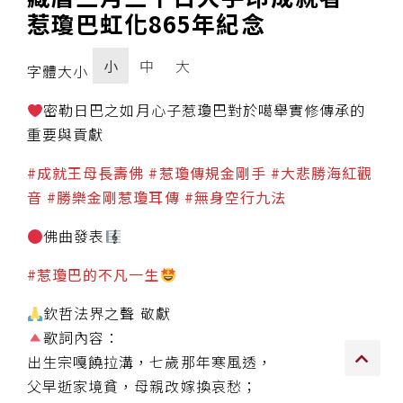
惹瓊巴虹化865年紀念
傳承上師授證
小
中
大
字體大小
專書與譯著
密勒日巴之如月心子惹瓊巴對於噶舉實修傳承的
*巴麥寺與麥青寺的聯合聲明
重要與貢獻
#成就王母長壽佛 #惹瓊傳規金剛手 #大悲勝海紅觀
音 #勝樂金剛惹瓊耳傳 #無身空行九法
尊貴上師珍寶開示
佛曲發表
巴麥欽哲珍寶開示
#惹瓊巴的不凡一生
前行開示文集
欽哲法界之聲 敬獻
歌詞內容：
媒體影音集
出生宗嘎饒拉溝，七歲那年寒風透，
父早逝家境貧，母親改嫁換哀愁；