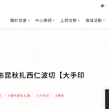
中
關於協會
中心導師
上師言教
壇城活動
堪布昆秋扎西仁波切【大手印
行
堪布昆秋扎西
大手印
禪修