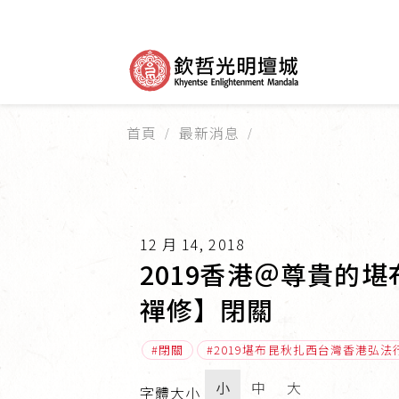
首頁
最新消息
12 月 14, 2018
2019香港＠尊貴的
禪修】閉關
閉關
2019堪布昆秋扎西台灣香港弘法
小
中
大
字體大小