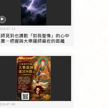
026-07-13
蓮師見到也讚歎「如我聖像」的心中
心寶—把握與大樂蓮師最近的距離
026-07-09