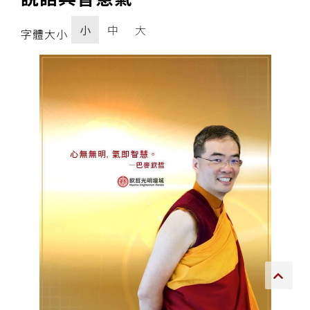
傳承上師授證
小
中
大
字體大小
專書與譯著
*巴麥寺與麥青寺的聯合聲明
尊貴上師珍寶開示
巴麥欽哲珍寶開示
前行開示文集
媒體影音集