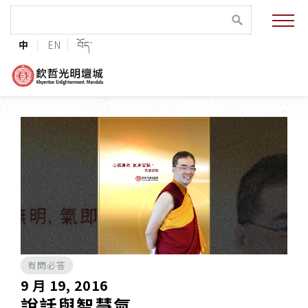
緣起與願景
中
EN
བོད་
法王與上師的祝福
聯絡資訊
護持協會
培植福田
加入志工
有問必答
巴麥欽哲傳承
9 月 19, 2016
說話與智慧氣
第三世巴麥欽哲仁波切