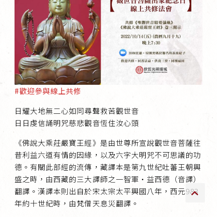
傳承上師授證
專書與譯著
*巴麥寺與麥青寺的聯合聲明
#歡迎參與線上共修
日耀大地無二心如同尋聲救苦觀世音
日日虔信誦明咒慈悲觀音恆住汝心頭
尊貴上師珍寶開示
《佛說大乘莊嚴寶王經》是由世尊所宣說觀世音菩薩往
巴麥欽哲珍寶開示
昔利益六道有情的因緣，以及六字大明咒不可思議的功
前行開示文集
德。有關此部經的流傳，藏譯本是第九世紀吐蕃王朝興
盛之時，由西藏的三大譯師之一智軍·益西德（音譯）
媒體影音集
翻譯。漢譯本則出自於宋太宗太平興國八年，西元983
年約十世紀時，由梵僧天息災翻譯。