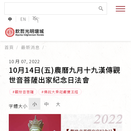
緣起與願景
中
EN
བོད་
法王與上師的祝福
聯絡資訊
首頁
最新消息
護持協會
10 月 07, 2022
培植福田
10月14日(五)農曆九月十九漢傳觀
世音菩薩出家紀念日法會
加入志工
觀世音菩薩
佛說大乘莊嚴寶王經
小
中
大
字體大小
巴麥欽哲傳承
第三世巴麥欽哲仁波切