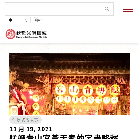
緣起與願景
中
EN
བོད་
法王與上師的祝福
聯絡資訊
護持協會
培植福田
加入志工
仁波切說故事
巴麥欽哲傳承
11 月 19, 2021
艋舺青山宮黃天素的字畫略釋
第三世巴麥欽哲仁波切