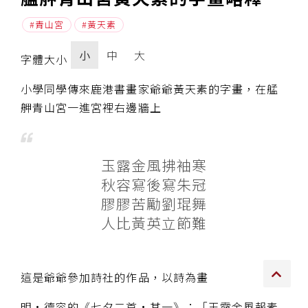
青山宮
黃天素
傳承上師授證
小
中
大
專書與譯著
字體大小
*巴麥寺與麥青寺的聯合聲明
小學同學傳來鹿港書畫家爺爺黃天素的字畫，在艋
舺青山宮一進宮裡右邊牆上
玉露金風拂袖寒
尊貴上師珍寶開示
秋容寫後寫朱冠
膠膠苦勵劉琨舞
巴麥欽哲珍寶開示
人比黃英立節難
前行開示文集
媒體影音集
這是爺爺參加詩社的作品，以詩為畫
明·德容的《七夕二首·其一》：「玉露金風報素