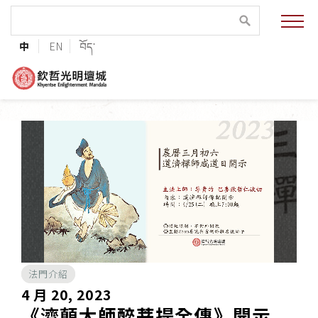
緣起與願景
中
EN
བོད་
法王與上師的祝福
聯絡資訊
護持協會
培植福田
加入志工
法門介紹
巴麥欽哲傳承
4 月 20, 2023
《濟顛大師醉菩提全傳》開示
第三世巴麥欽哲仁波切