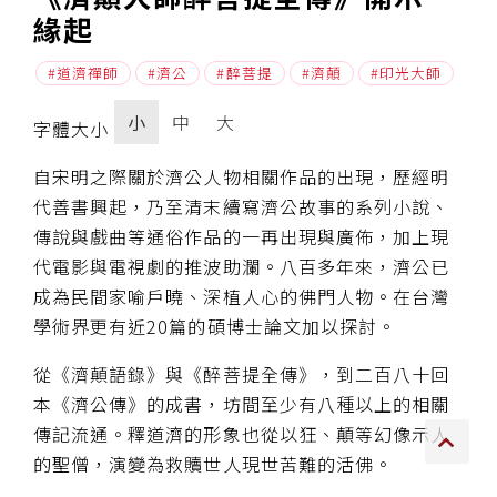
緣起
傳承上師授證
道濟禪師
濟公
醉菩提
濟顛
印光大師
專書與譯著
小
中
大
字體大小
*巴麥寺與麥青寺的聯合聲明
自宋明之際關於濟公人物相關作品的出現，歷經明
代善書興起，乃至清末續寫濟公故事的系列小說、
傳說與戲曲等通俗作品的一再出現與廣佈，加上現
代電影與電視劇的推波助瀾。八百多年來，濟公已
尊貴上師珍寶開示
成為民間家喻戶曉、深植人心的佛門人物。在台灣
學術界更有近20篇的碩博士論文加以探討。
巴麥欽哲珍寶開示
從《濟顛語錄》與《醉菩提全傳》，到二百八十回
前行開示文集
本《濟公傳》的成書，坊間至少有八種以上的相關
媒體影音集
傳記流通。釋道濟的形象也從以狂、顛等幻像示人
的聖僧，演變為救贖世人現世苦難的活佛。