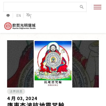
緣起與願景
中
EN
བོད་
法王與上師的祝福
聯絡資訊
護持協會
培植福田
加入志工
法界訊息
巴麥欽哲傳承
4 月 03, 2024
唐東杰波抗地震咒輪
第三世巴麥欽哲仁波切