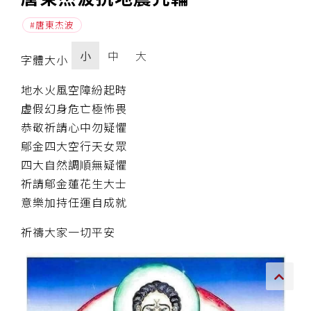
唐東杰波
傳承上師授證
小
中
大
專書與譯著
字體大小
*巴麥寺與麥青寺的聯合聲明
地水火風空障紛起時
虚假幻身危亡極怖畏
恭敬祈請心中勿疑懼
鄔金四大空行天女眾
四大自然調順無疑懼
尊貴上師珍寶開示
祈請鄔金蓮花生大士
意樂加持任運自成就
巴麥欽哲珍寶開示
祈禱大家一切平安
前行開示文集
媒體影音集