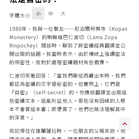
傳承上師授證
小
中
大
字體大小
專書與譯著
1980年，我與一位摯友——尼泊爾柯槃寺（Kopan
Monastery）的喇嘛梭巴仁波切（Lama Zopa
*巴麥寺與麥青寺的聯合聲明
Rinpochey）閒談時，聊到了將密續經典翻譯並公
開出版的話題。我當時表示，由於傳統上強調密法
的保密性，我對於處理密續題材有些猶豫。
仁波切笑著回答：「當我們剛從西藏出來時，我們
尊貴上師珍寶開示
都認為密續的文字是秘密的。但實際上，它們是
『自密』（self-secret）的。你應該翻譯並出版這
巴麥欽哲珍寶開示
些密續文本，這能利益他人。那些沒有因緣的人根
前行開示文集
本不會買這本書；即便買了，他們也無法理解其中
的深意。」
媒體影音集
我記得住在達蘭薩拉時，一位朋友的父親來訪。他