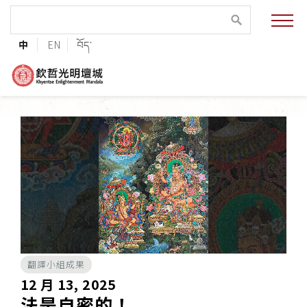
緣起與願景
中
EN
བོད་
法王與上師的祝福
聯絡資訊
護持協會
培植福田
加入志工
翻譯小組成果
巴麥欽哲傳承
12 月 13, 2025
法是自密的！
第三世巴麥欽哲仁波切