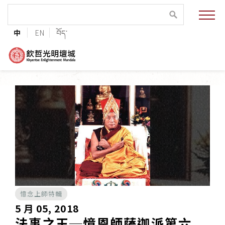
緣起與願景
中
EN
བོད་
法王與上師的祝福
聯絡資訊
護持協會
培植福田
加入志工
憶念上師特輯
巴麥欽哲傳承
5 月 05, 2018
法事之王─憶恩師薩迦派第六
第三世巴麥欽哲仁波切