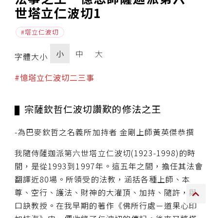
世塔立仁波切1
傳承上師授證
塔立仁波切
專書與譯著
小
中
大
字體大小
*巴麥寺與麥青寺的聯合聲明
#憶塔立仁波切二三事
宗薩欽哲仁波切讚歎的修法之王
尊貴上師珍寶開示
-為巴麥欽哲之名義所加持者 金剛上師黃英傑恭撰
巴麥欽哲珍寶開示
我隨侍薩迦派第六世塔立仁波切(1923-1998)的時
間，是從1993到1997年。這五年之間，擔任其法會
前行開示文集
翻譯近80場。所領受的法教，涵括各種上師、本
媒體影音集
尊、空行、護法、財神的大灌頂、加持、隨許，與
口訣教授。在我早期的著作《佛所行處－道果心印