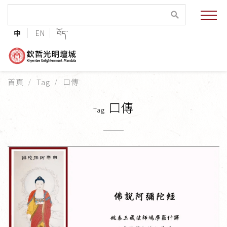
緣起與願景
中
EN
བོད་
法王與上師的祝福
聯絡資訊
首頁
Tag
口傳
護持協會
口傳
Tag
培植福田
加入志工
巴麥欽哲傳承
第三世巴麥欽哲仁波切