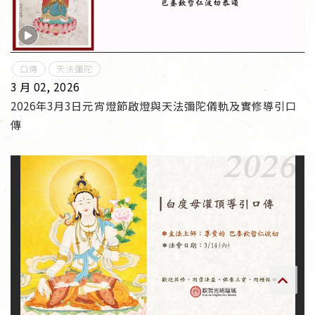
傳承上師授證
專書與譯著
口傳
天法彌陀
3 月 02, 2026
*巴麥寺與麥青寺的聯合聲明
2026年3月3日元宵燈節啟燈與天法彌陀儀軌及實修導引口
傳
尊貴上師珍寶開示
巴麥欽哲珍寶開示
前行開示文集
媒體影音集