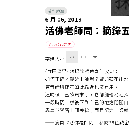
著作節選
6 月 06, 2019
活佛老師問：摘錄
活佛老師問
小
中
大
字體大小
{竹巴噶舉} 蔣揚欽哲依喜仁波切：
如何正確地親近上師呢？譬如蓮花出水
算青蛙與蓮花如此靠近也沒有用。
這時候，蜜蜂飛來了，它卻能輕易地採
一段時間，然後回到自己的地方閉關自
思慕並學習上師美德；而且認定上師就
——摘自《活佛老師問：參訪29位藏