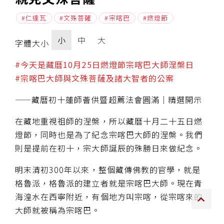
仁達瓦
文殊菩薩
宗喀巴
燃燈節
傳承上師授證
小
中
大
專書與譯著
字體大小
*巴麥寺與麥青寺的聯合聲明
#今天是藏曆10月25日燃燈節宗喀巴大師涅槃日
#宗喀巴大師與文殊菩薩及諸大智者的公案
——藏曆初十蓮師薈供暨超薦法會圓滿│精選開示
在藏地重視祖師的涅槃，所以藏曆十月二十五日燃
尊貴上師珍寶開示
燈節，同時也是為了紀念宗喀巴大師的涅槃。我們
則是提前在初十，宗大師誕辰的殊勝日來做紀念。
巴麥欽哲珍寶開示
明末清初300年以來，整個藏傳佛教的官學，就是
前行開示文集
格魯派，格魯派的建立者就是宗喀巴大師。現在青
媒體影音集
海湟水在西寧附近，有個地方叫宗喀，從宗喀來的
大師就被稱為宗喀巴。