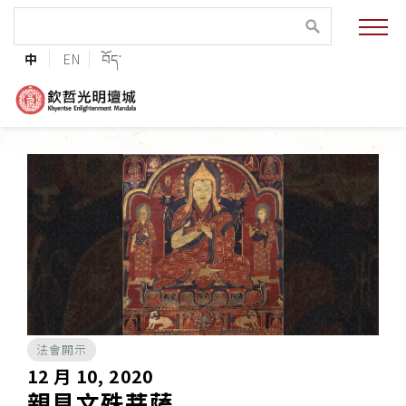
緣起與願景
中
EN
བོད་
法王與上師的祝福
聯絡資訊
護持協會
培植福田
加入志工
法會開示
巴麥欽哲傳承
12 月 10, 2020
親見文殊菩薩
第三世巴麥欽哲仁波切