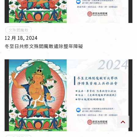
傳承上師授證
專書與譯著
文殊閻魔敵
12 月 18, 2024
*巴麥寺與麥青寺的聯合聲明
冬至日共修文殊閻魔敵遣除整年障礙
尊貴上師珍寶開示
巴麥欽哲珍寶開示
前行開示文集
媒體影音集