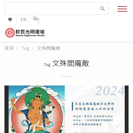
緣起與願景
中
EN
བོད་
法王與上師的祝福
聯絡資訊
首頁
Tag
文殊閻魔敵
護持協會
文殊閻魔敵
Tag
培植福田
加入志工
巴麥欽哲傳承
第三世巴麥欽哲仁波切