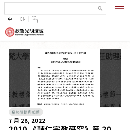
緣起與願景
中
EN
བོད་
法王與上師的祝福
聯絡資訊
護持協會
培植福田
加入志工
臨終關懷與超薦
巴麥欽哲傳承
7 月 28, 2022
2010 《輔仁宗教研究》第 20
第三世巴麥欽哲仁波切