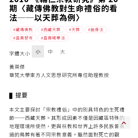
期〈藏傳佛教對生命禮俗的看
傳承上師授證
法──以天葬為例〉
專書與譯著
藏傳佛教
西藏天葬
天葬
施身法
直貢替寺
直貢噶舉派
*巴麥寺與麥青寺的聯合聲明
小
中
大
字體大小
黃英傑
華梵大學東方人文思想研究所專任助理教授
尊貴上師珍寶開示
巴麥欽哲珍寶開示
提要
前行開示文集
本文主要探討「宗教禮俗」中的別具特色的生死禮
節──西藏天葬。其形成因素不僅是因藏區特殊的
媒體影音集
地理環境所使然，更與祆教和世界上許多民族曾有
過的鳥葬有著不同宗教意義。雖然面對死亡的觀