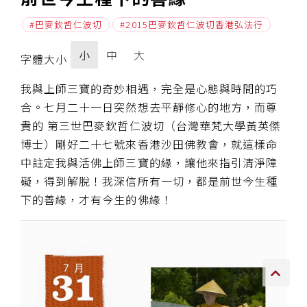
巴麥欽哲仁波切
2015巴麥欽哲仁波切香港弘法行
傳承上師授證
小
中
大
專書與譯著
字體大小
*巴麥寺與麥青寺的聯合聲明
我與上師三寶的奇妙相遇，完全是心態與時間的巧
合。七月二十一日突然想去平靜修心的地方，而尊
貴的 第三世巴麥欽哲仁波切（台灣華梵大學黃英傑
博士）剛好二十七號來香港沙田佛教會，就這樣命
中註定我與活佛上師三寶的緣，讓他來指引清淨障
尊貴上師珍寶開示
礙，得到解脫！我深信所有一切，都是前世今生種
下的善緣，才有今生的佛緣！
巴麥欽哲珍寶開示
前行開示文集
媒體影音集