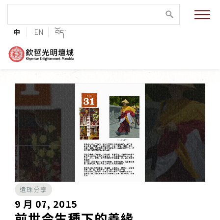
緣起與願景
中
EN
བོད་
法王與上師的祝福
聯絡資訊
護持協會
培植福田
加入志工
遺珠分享
巴麥欽哲傳承
9 月 07, 2015
前世今生種下的善緣
第三世巴麥欽哲仁波切