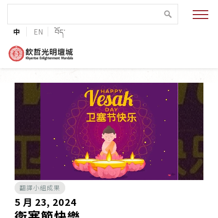
緣起與願景
中
EN
བོད་
法王與上師的祝福
聯絡資訊
護持協會
培植福田
加入志工
翻譯小組成果
巴麥欽哲傳承
5 月 23, 2024
衛塞節快樂
第三世巴麥欽哲仁波切