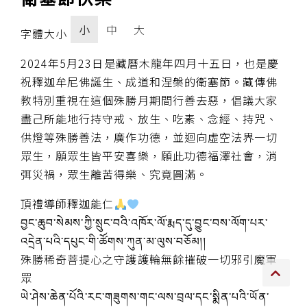
傳承上師授證
小
中
大
字體大小
專書與譯著
2024年5月23日是藏曆木龍年四月十五日，也是慶
祝釋迦牟尼佛誕生、成道和涅槃的衛塞節。藏傳佛
*巴麥寺與麥青寺的聯合聲明
教特別重視在這個殊勝月期間行善去惡，倡議大家
盡己所能地行持守戒、放生、吃素、念經、持咒、
供燈等殊勝善法，廣作功德，並迴向虛空法界一切
眾生，願眾生皆平安喜樂，願此功德福澤社會，消
弭災禍，眾生離苦得樂、究竟圓滿。
尊貴上師珍寶開示
頂禮導師釋迦能仁
巴麥欽哲珍寶開示
བྱང་ཆུབ་སེམས་ཀྱི་སྲུང་བའི་འཁོར་ལོ་རྨད་དུ་བྱུང་བས་ལོག་པར་
前行開示文集
འདྲེན་པའི་དཔུང་གི་ཚོགས་ཀུན་མ་ལུས་བཅོམ།།
殊勝稀奇菩提心之守護護輪無餘摧破一切邪引魔軍
媒體影音集
眾
ཡེ་ཤེས་ཆེན་པོའི་རང་གཟུགས་གང་ལས་བྲལ་དང་སྨིན་པའི་ཡོན་