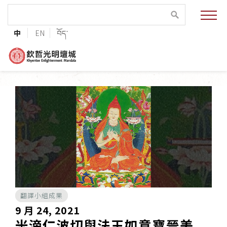
緣起與願景
中
EN
བོད་
法王與上師的祝福
聯絡資訊
護持協會
培植福田
加入志工
翻譯小組成果
巴麥欽哲傳承
9 月 24, 2021
米滂仁波切與法王如意寶晉美
第三世巴麥欽哲仁波切