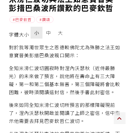
彭措巴桑波所讚歎的巴麥欽哲
傳承上師授證
巴麥欽哲
讚頌
專書與譯著
小
中
大
字體大小
*巴麥寺與麥青寺的聯合聲明
對於我等濁世眾生之恩德較佛陀尤為殊勝之法王如
意寶晉美彭措巴桑波親口開示：
全知米滂仁波切圓寂時對涅內沃瑟秋（近侍最勝
光）的未來做了預言，說他將在壽命上有三大障
尊貴上師珍寶開示
礙，第一和第二個基本無害，第三個障礙將會比較
巴麥欽哲珍寶開示
困難，彼時須閱讀這封信，然後手書此封密信。
前行開示文集
後來如同全知米滂仁波切所預言的那樣障礙現前
了，涅內沃瑟秋開啟並閱讀了上師之密信，信中指
媒體影音集
示他需要去拜見巴麥欽哲仁波切。