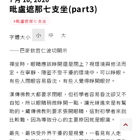
毗盧遮那七支坐(part3)
傳承上師授證
毗盧遮那七支坐
專書與譯著
小
中
大
字體大小
*巴麥寺與麥青寺的聯合聲明
——巴麥欽哲仁波切開示
禪坐時，眼睛應該睜開還是閉上？視環境與修法而
定。在寧靜、隱密不受干擾的環境中，可以睜眼。
尊貴上師珍寶開示
有些人閉眼容易昏沈，有些人覺得睜開眼好。
巴麥欽哲珍寶開示
漢傳佛教大都要求閉眼，但初學者容易昏沈卻又不
自知，所以眼睛稍微睜開一點，讓光線進來是有幫
前行開示文集
助的。藏傳佛教則要求張開眼睛，這對初學者來說
比較難，因為導致分心的主要原因就是眼識。
媒體影音集
最先、最快受外界干擾的是視覺，一看見有人走