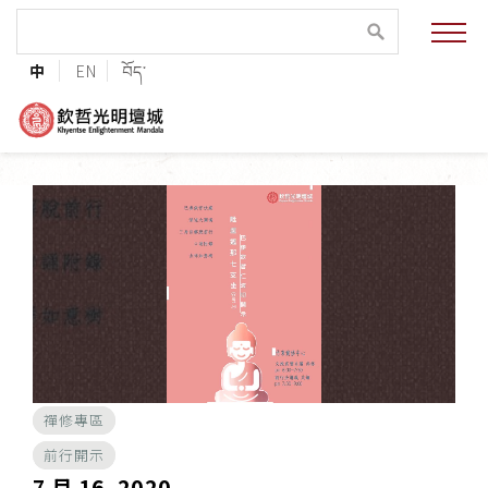
緣起與願景
中
EN
བོད་
法王與上師的祝福
聯絡資訊
護持協會
培植福田
加入志工
禪修專區
巴麥欽哲傳承
前行開示
第三世巴麥欽哲仁波切
7 月 16, 2020