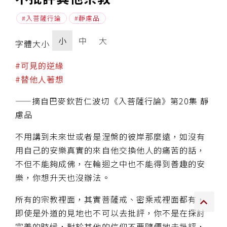
入菩薩行論
靜慮品
傳承上師授證
小
中
大
專書與譯著
字體大小
*巴麥寺與麥青寺的聯合聲明
#可見的逆緣
#替他人著想
——摘自巴麥欽哲仁波切《入菩薩行論》第20集 靜
慮品
尊貴上師珍寶開示
不用講到未來世或者是涅槃的彼岸那麼遠，如沒有
用自己的安樂真實的來自他交換他人的痛苦的話，
巴麥欽哲珍寶開示
不但不能夠成佛，在輪迴之中也不能得到善趣的安
前行開示文集
樂，你想升天也沒辦法。
媒體影音集
所有的宗教裡面，其實菩薩戒、密乘戒裡面都有，
即使是外道的見地也不可以去批評，你不是在探討
宗義的時候，對於其他的信仰不要隨便地去批評，