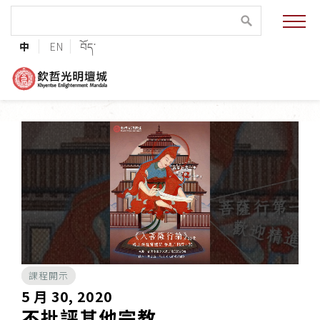
緣起與願景
中
EN
བོད་
法王與上師的祝福
聯絡資訊
護持協會
培植福田
加入志工
課程開示
巴麥欽哲傳承
5 月 30, 2020
不批評其他宗教
第三世巴麥欽哲仁波切