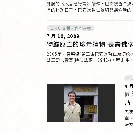
殊勝的《入菩薩行論》講釋，巴麥欽哲仁波切
年的特別日子，巴麥欽哲仁波切開講殊勝的
仁波切專欄・身教言教
7 月 10, 2009
物歸原主的珍貴禮物-長壽佛
2005年，黃英傑(第三世巴麥欽哲仁波切
法王卻吉囊瓦(持法法顯，1942-)，歷史性
仁
4 月
同
乃
巴麥
章
法