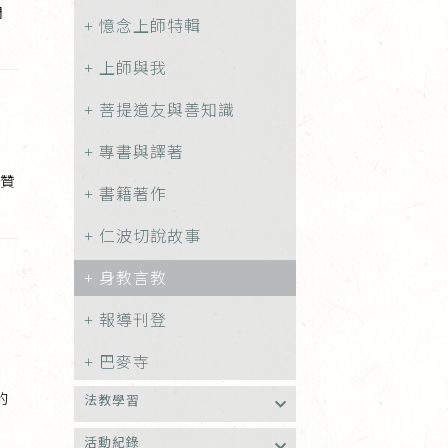
周
憶念上師特輯
上師與我
菩提道友與善知識
專書與譯著
瓊贊
書籍著作
仁波切說故事
身教言教
報導刊登
巴麥寺
的
法教學習
活動紀錄