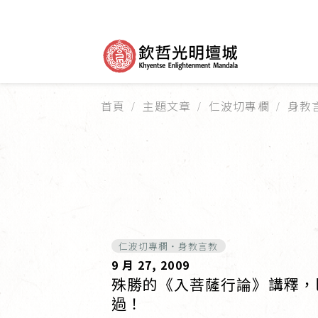
首頁
主題文章
仁波切專欄
身教
仁波切專欄・身教言教
9 月 27, 2009
殊勝的《入菩薩行論》講釋，
過！