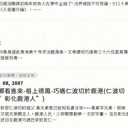
還沒開課前兩年就有人在夢中上過了! 法界緣起不可思議，921十
《入菩薩行論》，一…
像
)依約隻身遠赴青海美千寺求法圓滿後，又幸運地巧逢第三十六任直貢
地首度到青…
波切專欄・身教言教
 08, 2007
鄉看進來-祖上德風-巧遇仁波切於鹿港(仁波切
”彰化鹿港人”)
欽哲仁波切的祖父 黃天素是己故知名書法家===黃素字天素，號絢
，又號天章閣主人。鹿港人氏，少即聰慧勤學，尤好字畫。 住在彰化
友近日在鹿港巧遇巴麥欽哲仁…