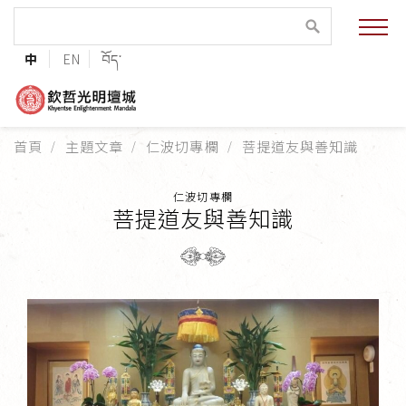
緣起與願景
中
EN
བོད་
法王與上師的祝福
聯絡資訊
首頁
主題文章
仁波切專欄
菩提道友與善知識
護持協會
仁波切專欄
培植福田
菩提道友與善知識
加入志工
巴麥欽哲傳承
第三世巴麥欽哲仁波切