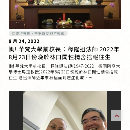
傳承上師授證
專書與譯著
仁波切專欄・菩提道友與善知識
*巴麥寺與麥青寺的聯合聲明
8 月 24, 2022
慟! 華梵大學前校長：釋隆迅法師 2022年
8月23日傍晚於林口聞性精舍捨報往生
慟! 華梵大學前校長：釋隆迅法師(1947-2022，德國阿亨大
學博士馬遜教授)2022年8月23日傍晚於林口聞性精舍捨報
尊貴上師珍寶開示
往生 隆迅法師近年來積極面對癌症化療，…
巴麥欽哲珍寶開示
前行開示文集
媒體影音集